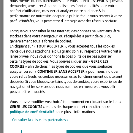
nous-mêmes ou nos partenaires pour vous fournir les services que vous
grandes unités Lagoon, explique qu’il n’existe
demandez, améliorer & personnaliser ses fonctionnalités pour votre
pas de « configuration standard » au sens
confort d’utilisation, mesurer et analyser notre audience & la
performance de notre site, adapter la publicité que vous recevez à votre
strict sur ces grands catamarans.
profil d’intérêts, vous permettre d’interagir avec des réseaux sociaux.
Lorsque vous consultez le site internet, des données peuvent ainsi être
Chaque projet de customisation répond :
stockées dans votre navigateur ou récupérées à partir de celui-ci,
généralement sous la forme de cookies.
• À un programme de navigation spécifique
En cliquant sur «
TOUT ACCEPTER
», vous acceptez tous les cookies.
Parce que nous attachons le plus grand soin au respect de votre droit à
• À un mode de vie particulier
la vie privée, nous vous donnons la possibilité de ne pas autoriser
certains types de cookies. Vous pouvez cliquer sur «
GERER LES
• À des attentes clairement identifiées.
COOKIES
» afin de choisir les types de cookies que vous souhaitez
accepter ou sur «
CONTINUER SANS ACCEPTER
» pour nous indiquer
À bord des catamarans de luxe de notre
votre refus (seuls les cookies nécessaires au fonctionnement du site sont
déposés). Si vous bloquez certains types de cookies, votre expérience de
marque, les volumes, les circulations, le
navigation et les services que nous sommes en mesure de vous offrir
mobilier, les équipements, la lumière, le son,
peuvent être impactés.
les matériaux et les revêtements sont
Vous pouvez modifier vos choix à tout moment en cliquant sur le lien «
GERER LES COOKIES
» en bas de chaque page et consulter notre
finement adaptés pour correspondre aux
politique de confidentialité
pour plus d’informations
usages réels des bateaux.
Consulter la « liste des partenaires »
La plupart des propriétaires privilégient :