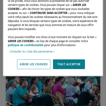
la vie privée, nous vous donnons la possibilité de ne pas autoriser
Accueillis avec un de bienvenue, les
certains types de cookies. Vous pouvez cliquer sur «
GERER LES
COOKIES
» afin de choisir les types de cookies que vous souhaitez
propriétaires ont pu profiter d’un apéritif
accepter ou sur «
CONTINUER SANS ACCEPTER
» pour nous indiquer
votre refus (seuls les cookies nécessaires au fonctionnement du site sont
dînatoire durant lequel chacun était convié à
déposés). Si vous bloquez certains types de cookies, votre expérience de
cuisiner son plat et partager son style de
navigation et les services que nous sommes en mesure de vous offrir
peuvent être impactés.
cuisine. Un moment convivial et une belle
Vous pouvez modifier vos choix à tout moment en cliquant sur le lien «
manière de nouer des liens !
GERER LES COOKIES
» en bas de chaque page et consulter notre
politique de confidentialité
pour plus d’informations
Consulter la « liste des partenaires »
GERER LES COOKIES
TOUT ACCEPTER