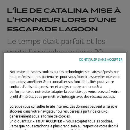
L’ÎLE DE CATALINA MISE À
L’HONNEUR LORS D’UNE
ESCAPADE LAGOON
Le temps était parfait et les
vents favorables lorsque 20
CONTINUER SANS ACCEPTER
catamarans Lagoon ont mis le
cap sur Two Harbors, l'île de
Notre site utilise des cookies ou des technologies similaires déposés par
nous-mêmes ou nos partenaires pour vous fournir les services que vous
demandez, améliorer & personnaliser ses fonctionnalités pour votre
Catalina, en Californie du Sud,
confort d’utilisation, mesurer et analyser notre audience & la
performance de notre site, adapter la publicité que vous recevez à votre
pour l’édition 2022 des Lagoon
profil d’intérêts, vous permettre d’interagir avec des réseaux sociaux.
Escapades.
Lorsque vous consultez le site internet, des données peuvent ainsi être
stockées dans votre navigateur ou récupérées à partir de celui-ci,
généralement sous la forme de cookies.
24 NOVEMBRE 2022
En cliquant sur «
TOUT ACCEPTER
», vous acceptez tous les cookies.
Parce que nous attachons le plus grand soin au respect de votre droit à