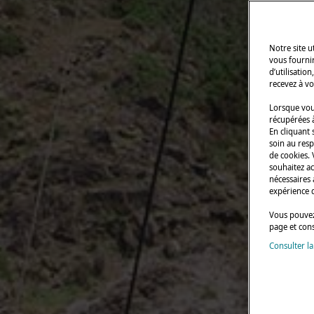
Notre site 
vous fourni
d’utilisatio
recevez à vo
Lorsque vous
récupérées à
En cliquant 
soin au resp
de cookies.
souhaitez a
nécessaires 
expérience 
Vous pouvez
page et con
Consulter la