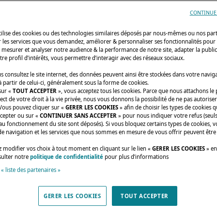
CONTINUE
utilise des cookies ou des technologies similaires déposés par nous-mêmes ou nos par
r les services que vous demandez, améliorer & personnaliser ses fonctionnalités pour
n, mesurer et analyser notre audience & la performance de notre site, adapter la publi
tre profil d’intérêts, vous permettre d’interagir avec des réseaux sociaux.
 consultez le site internet, des données peuvent ainsi être stockées dans votre navig
 partir de celui-ci, généralement sous la forme de cookies.
sur «
TOUT ACCEPTER
», vous acceptez tous les cookies. Parce que nous attachons le
ect de votre droit à la vie privée, nous vous donnons la possibilité de ne pas autoriser
 Vous pouvez cliquer sur «
GERER LES COOKIES
» afin de choisir les types de cookies 
ccepter ou sur «
CONTINUER SANS ACCEPTER
» pour nous indiquer votre refus (seuls
au fonctionnement du site sont déposés). Si vous bloquez certains types de cookies, v
de navigation et les services que nous sommes en mesure de vous offrir peuvent être
 modifier vos choix à tout moment en cliquant sur le lien «
GERER LES COOKIES
» en
sulter notre
politique de confidentialité
pour plus d’informations
 « liste des partenaires »
GERER LES COOKIES
TOUT ACCEPTER