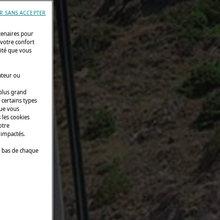
R SANS ACCEPTER
tenaires pour
 votre confort
cité que vous
ateur ou
 plus grand
 certains types
que vous
 les cookies
otre
 impactés.
 bas de chaque