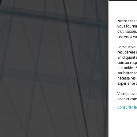
Notre site 
vous fourni
d’utilisatio
recevez à vo
Lorsque vous
récupérées à
En cliquant 
soin au resp
de cookies.
souhaitez a
nécessaires 
expérience 
Vous pouvez
page et con
Consulter la