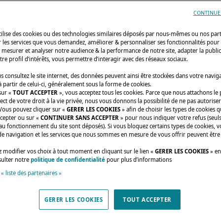
CONTINUE
utilise des cookies ou des technologies similaires déposés par nous-mêmes ou nos par
r les services que vous demandez, améliorer & personnaliser ses fonctionnalités pour
n, mesurer et analyser notre audience & la performance de notre site, adapter la publi
tre profil d’intérêts, vous permettre d’interagir avec des réseaux sociaux.
 consultez le site internet, des données peuvent ainsi être stockées dans votre navig
 partir de celui-ci, généralement sous la forme de cookies.
sur «
TOUT ACCEPTER
», vous acceptez tous les cookies. Parce que nous attachons le
ect de votre droit à la vie privée, nous vous donnons la possibilité de ne pas autoriser
 Vous pouvez cliquer sur «
GERER LES COOKIES
» afin de choisir les types de cookies 
ccepter ou sur «
CONTINUER SANS ACCEPTER
» pour nous indiquer votre refus (seuls
au fonctionnement du site sont déposés). Si vous bloquez certains types de cookies, v
de navigation et les services que nous sommes en mesure de vous offrir peuvent être
 modifier vos choix à tout moment en cliquant sur le lien «
GERER LES COOKIES
» en
sulter notre
politique de confidentialité
pour plus d’informations
 « liste des partenaires »
GERER LES COOKIES
TOUT ACCEPTER