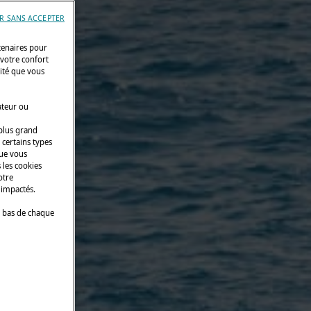
R SANS ACCEPTER
tenaires pour
 votre confort
cité que vous
ateur ou
 plus grand
 certains types
que vous
 les cookies
otre
 impactés.
 bas de chaque