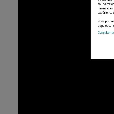
souhaitez a
nécessaires 
expérience 
Vous pouvez
page et con
Consulter la