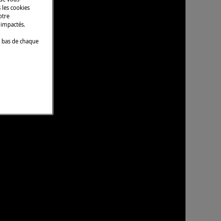
 les cookies
otre
 impactés.
 bas de chaque