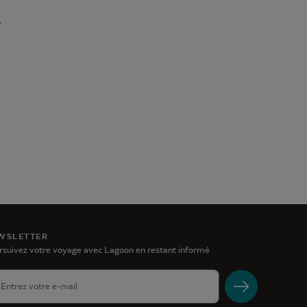
,
WSLETTER
rsuivez votre voyage avec Lagoon en restant informé