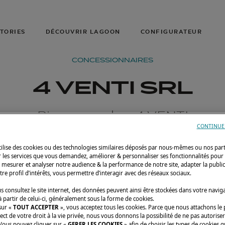
TORIES
DÉCOUVRIR LAGOON
CONFIGURATEUR
CONCESSIONNAIRES
4 VENTI SRL
Bienvenue chez 4 VENTI
CONTINUE
utilise des cookies ou des technologies similaires déposés par nous-mêmes ou nos par
r les services que vous demandez, améliorer & personnaliser ses fonctionnalités pour
n, mesurer et analyser notre audience & la performance de notre site, adapter la publi
tre profil d’intérêts, vous permettre d’interagir avec des réseaux sociaux.
 consultez le site internet, des données peuvent ainsi être stockées dans votre navig
 partir de celui-ci, généralement sous la forme de cookies.
sur «
TOUT ACCEPTER
», vous acceptez tous les cookies. Parce que nous attachons le
ect de votre droit à la vie privée, nous vous donnons la possibilité de ne pas autoriser
 Vous pouvez cliquer sur «
GERER LES COOKIES
» afin de choisir les types de cookies 