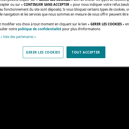
ccepter ou sur «
CONTINUER SANS ACCEPTER
» pour nous indiquer votre refus (seuls
au fonctionnement du site sont déposés). Si vous bloquez certains types de cookies, v
de navigation et les services que nous sommes en mesure de vous offrir peuvent être
 modifier vos choix à tout moment en cliquant sur le lien «
GERER LES COOKIES
» en
sulter notre
politique de confidentialité
pour plus d’informations
 « liste des partenaires »
GERER LES COOKIES
TOUT ACCEPTER