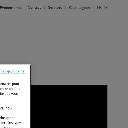
Contact
Services
FR
Évènements
Club Lagoon
R SANS ACCEPTER
tenaires pour
 votre confort
cité que vous
ateur ou
 plus grand
 certains types
que vous