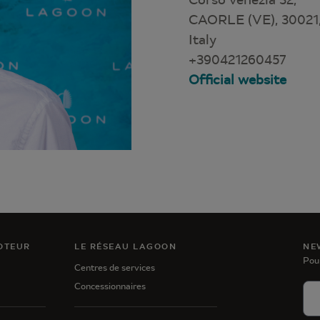
CAORLE (VE), 30021
Italy
+390421260457
Official website
OTEUR
LE RÉSEAU LAGOON
NE
Pou
Centres de services
Concessionnaires