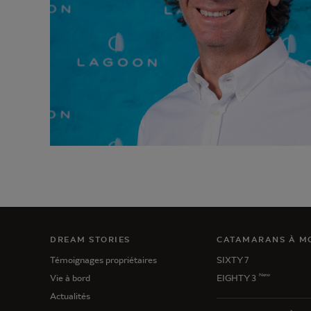
DREAM STORIES
CATAMARANS À M
Témoignages propriétaires
SIXTY 7
New
Vie à bord
EIGHTY 3
Actualités