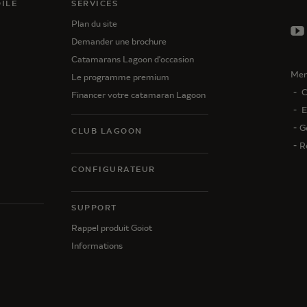
ILE
SERVICES
Plan du site
Demander une brochure
Catamarans Lagoon d'occasion
Men
Le programme premium
C
Financer votre catamaran Lagoon
E
G
CLUB LAGOON
R
CONFIGURATEUR
SUPPORT
N
Rappel produit Goiot
Informations