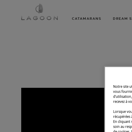
CATAMARANS
DREAM S
Notre site 
vous fourni
d’utilisatio
recevez à vo
Lorsque vous
récupérées à
En cliquant 
soin au resp
de cookies.