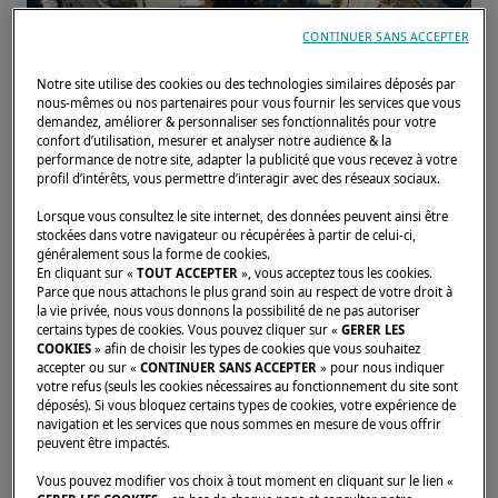
CONTINUER SANS ACCEPTER
Notre site utilise des cookies ou des technologies similaires déposés par
nous-mêmes ou nos partenaires pour vous fournir les services que vous
demandez, améliorer & personnaliser ses fonctionnalités pour votre
confort d’utilisation, mesurer et analyser notre audience & la
performance de notre site, adapter la publicité que vous recevez à votre
profil d’intérêts, vous permettre d’interagir avec des réseaux sociaux.
Lorsque vous consultez le site internet, des données peuvent ainsi être
stockées dans votre navigateur ou récupérées à partir de celui-ci,
BMS est un chantier spécialisé dans la
généralement sous la forme de cookies.
En cliquant sur «
TOUT ACCEPTER
», vous acceptez tous les cookies.
maintenance régulière, le refit et le suivi de
Parce que nous attachons le plus grand soin au respect de votre droit à
catamarans.
la vie privée, nous vous donnons la possibilité de ne pas autoriser
certains types de cookies. Vous pouvez cliquer sur «
GERER LES
COOKIES
» afin de choisir les types de cookies que vous souhaitez
accepter ou sur «
CONTINUER SANS ACCEPTER
» pour nous indiquer
Situé à Canet en Roussillon, BMS vous
votre refus (seuls les cookies nécessaires au fonctionnement du site sont
accompagne entièrement et fournit tous les
déposés). Si vous bloquez certains types de cookies, votre expérience de
navigation et les services que nous sommes en mesure de vous offrir
services nécessaires à une navigation sereine
peuvent être impactés.
et sans contraintes. Pour cela, ils basent leur
Vous pouvez modifier vos choix à tout moment en cliquant sur le lien «