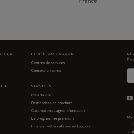
France
OTEUR
LE RÉSEAU LAGOON
NE
Pou
Centres de services
Concessionnaires
ILE
SERVICES
Plan du site
Demander une brochure
Catamarans Lagoon d'occasion
Men
Le programme premium
C
Financer votre catamaran Lagoon
E