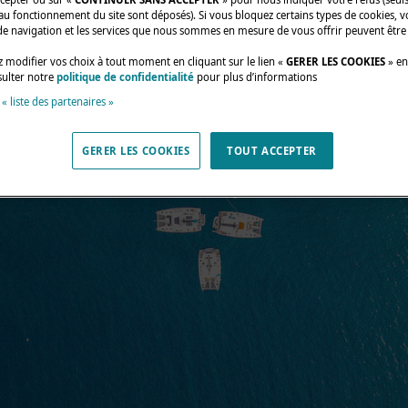
au fonctionnement du site sont déposés). Si vous bloquez certains types de cookies, v
de navigation et les services que nous sommes en mesure de vous offrir peuvent être
 modifier vos choix à tout moment en cliquant sur le lien «
GERER LES COOKIES
» en
sulter notre
politique de confidentialité
pour plus d’informations
 « liste des partenaires »
GERER LES COOKIES
TOUT ACCEPTER