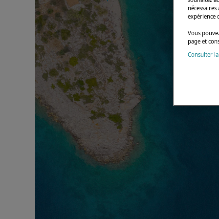
nécessaires 
expérience 
Vous pouvez
page et con
Consulter la