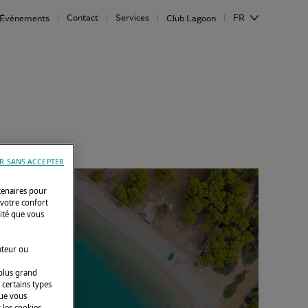
Contact
Services
FR
Évènements
Club Lagoon
R SANS ACCEPTER
tenaires pour
 votre confort
cité que vous
ateur ou
 plus grand
 certains types
que vous
 les cookies