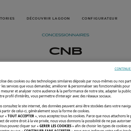
TORIES
DÉCOUVRIR LAGOON
CONFIGURATEUR
CONCESSIONNAIRES
CNB
CONTINUE
utilise des cookies ou des technologies similaires déposés par nous-mêmes ou nos par
r les services que vous demandez, améliorer & personnaliser ses fonctionnalités pour
n, mesurer et analyser notre audience & la performance de notre site, adapter la publi
tre profil d’intérêts, vous permettre d’interagir avec des réseaux sociaux.
 consultez le site internet, des données peuvent ainsi être stockées dans votre navig
 partir de celui-ci, généralement sous la forme de cookies.
sur «
TOUT ACCEPTER
», vous acceptez tous les cookies. Parce que nous attachons le
ect de votre droit à la vie privée, nous vous donnons la possibilité de ne pas autoriser
 Vous pouvez cliquer sur «
GERER LES COOKIES
» afin de choisir les types de cookies 
ccepter ou sur «
CONTINUER SANS ACCEPTER
» pour nous indiquer votre refus (seuls