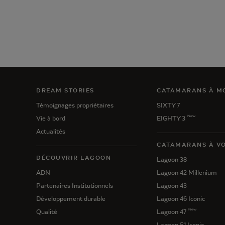
DREAM STORIES
CATAMARANS À M
Témoignages propriétaires
SIXTY 7
New
Vie à bord
EIGHTY 3
Actualités
CATAMARANS À VO
DÉCOUVRIR LAGOON
Lagoon 38
ADN
Lagoon 42 Millenium
Partenaires Institutionnels
Lagoon 43
Développement durable
Lagoon 46 Iconic
New
Qualité
Lagoon 47
Lagoon 51 Iconic