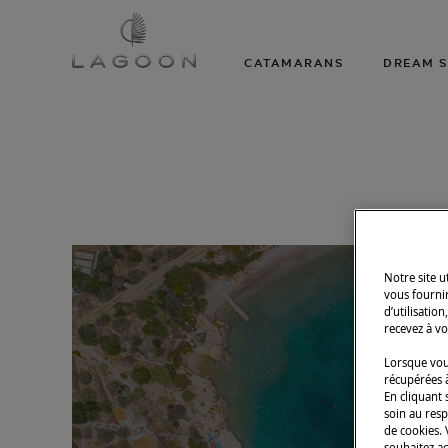
CATAMARANS
DREAM S
Notre site 
vous fourni
d’utilisatio
recevez à vo
Lorsque vous
récupérées à
En cliquant 
soin au resp
de cookies.
souhaitez a