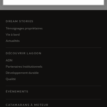
49 5605 92 61 53
DREAM STORIES
Témoignages propriétaires
Vie à bord
Actualités
DÉCOUVRIR LAGOON
ADN
Partenaires Institutionnels
Développement durable
Qualité
ÉVÈNEMENTS
CATAMARANS À MOTEUR