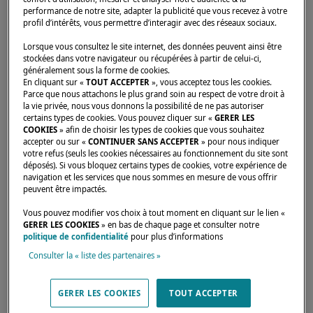
performance de notre site, adapter la publicité que vous recevez à votre
profil d’intérêts, vous permettre d’interagir avec des réseaux sociaux.
Lorsque vous consultez le site internet, des données peuvent ainsi être
stockées dans votre navigateur ou récupérées à partir de celui-ci,
Accueil
Loueurs
FIVE SEASONS YACHTING GMBH
généralement sous la forme de cookies.
En cliquant sur «
TOUT ACCEPTER
», vous acceptez tous les cookies.
Parce que nous attachons le plus grand soin au respect de votre droit à
la vie privée, nous vous donnons la possibilité de ne pas autoriser
certains types de cookies. Vous pouvez cliquer sur «
GERER LES
COOKIES
» afin de choisir les types de cookies que vous souhaitez
Nos dealers sont là pour répondre à vos
accepter ou sur «
CONTINUER SANS ACCEPTER
» pour nous indiquer
votre refus (seuls les cookies nécessaires au fonctionnement du site sont
attentes et besoins. Ils sauront vous
déposés). Si vous bloquez certains types de cookies, votre expérience de
navigation et les services que nous sommes en mesure de vous offrir
renseigner sur le catamaran Lagoon de vos
peuvent être impactés.
rêves, aux quatres coins du monde
Vous pouvez modifier vos choix à tout moment en cliquant sur le lien «
GERER LES COOKIES
» en bas de chaque page et consulter notre
politique de confidentialité
pour plus d’informations
ALTE BERLINER STR 43,
Consulter la « liste des partenaires »
VILLE HELSA, 34298,
Germany
GERER LES COOKIES
TOUT ACCEPTER