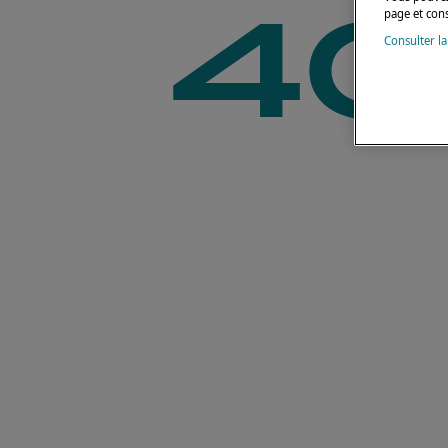
40
page et con
Consulter la