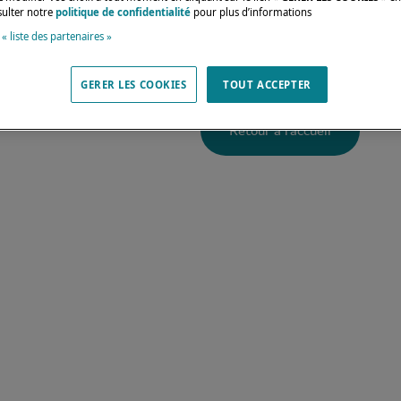
4
malheureusem
sulter notre
politique de confidentialité
pour plus d’informations
 « liste des partenaires »
On vous ramène à bon por
GERER LES COOKIES
TOUT ACCEPTER
Retour à l'accueil