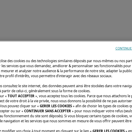
TORIES
DÉCOUVRIR LAGOON
CONFIGURATEUR
CONTINUE
utilise des cookies ou des technologies similaires déposés par nous-mêmes ou nos par
r les services que vous demandez, améliorer & personnaliser ses fonctionnalités pour
n, mesurer et analyser notre audience & la performance de notre site, adapter la publi
tre profil d’intérêts, vous permettre d’interagir avec des réseaux sociaux.
 consultez le site internet, des données peuvent ainsi être stockées dans votre navig
 partir de celui-ci, généralement sous la forme de cookies.
sur «
TOUT ACCEPTER
», vous acceptez tous les cookies. Parce que nous attachons le
ect de votre droit à la vie privée, nous vous donnons la possibilité de ne pas autoriser
 Vous pouvez cliquer sur «
GERER LES COOKIES
» afin de choisir les types de cookies 
ccepter ou sur «
CONTINUER SANS ACCEPTER
» pour nous indiquer votre refus (seuls
au fonctionnement du site sont déposés). Si vous bloquez certains types de cookies, v
de navigation et les services que nous sommes en mesure de vous offrir peuvent être
Notre modèl
 modifier vos choix à tout moment en cliquant sur le lien «
GERER LES COOKIES
» en