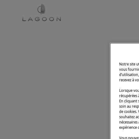
CATAMARANS
DREAM S
Notre site 
vous fourni
d’utilisatio
recevez à vo
Lorsque vous
récupérées à
En cliquant 
soin au resp
de cookies.
souhaitez a
nécessaires 
expérience 
Vous pouvez