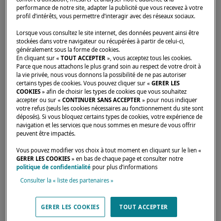
performance de notre site, adapter la publicité que vous recevez à votre
profil d’intérêts, vous permettre d’interagir avec des réseaux sociaux.
Accueil
Concessionnaires
NAOS YACHTS - SAN FRANCISCO
Lorsque vous consultez le site internet, des données peuvent ainsi être
stockées dans votre navigateur ou récupérées à partir de celui-ci,
généralement sous la forme de cookies.
En cliquant sur «
TOUT ACCEPTER
», vous acceptez tous les cookies.
Parce que nous attachons le plus grand soin au respect de votre droit à
la vie privée, nous vous donnons la possibilité de ne pas autoriser
certains types de cookies. Vous pouvez cliquer sur «
GERER LES
Nos dealers sont là pour répondre à vos
COOKIES
» afin de choisir les types de cookies que vous souhaitez
attentes et besoins. Ils sauront vous
accepter ou sur «
CONTINUER SANS ACCEPTER
» pour nous indiquer
votre refus (seuls les cookies nécessaires au fonctionnement du site sont
renseigner sur le catamaran Lagoon de vos
déposés). Si vous bloquez certains types de cookies, votre expérience de
navigation et les services que nous sommes en mesure de vous offrir
rêves, aux quatre coins du monde.
peuvent être impactés.
Vous pouvez modifier vos choix à tout moment en cliquant sur le lien «
GERER LES COOKIES
» en bas de chaque page et consulter notre
The Maritime Centre, 530 West Cutting Blvd,
politique de confidentialité
pour plus d’informations
Point Richmond, 94804,
Consulter la « liste des partenaires »
United States
(510) 778-8818
GERER LES COOKIES
TOUT ACCEPTER
Official website