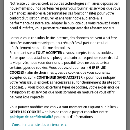
Notre site utilise des cookies ou des technologies similaires déposés par
nous-mêmes ou nos partenaires pour vous fournir les services que vous
demandez, améliorer & personnaliser ses fonctionnalités pour votre
Accueil
Concessionnaires
OCEANCAT 2005 SL
confort d’utilisation, mesurer et analyser notre audience & la
performance de notre site, adapter la publicité que vous recevez à votre
profil d’intérêts, vous permettre d’interagir avec des réseaux sociaux.
Lorsque vous consultez le site internet, des données peuvent ainsi être
stockées dans votre navigateur ou récupérées à partir de celui-ci,
généralement sous la forme de cookies.
En cliquant sur «
TOUT ACCEPTER
», vous acceptez tous les cookies.
Parce que nous attachons le plus grand soin au respect de votre droit à
la vie privée, nous vous donnons la possibilité de ne pas autoriser
certains types de cookies. Vous pouvez cliquer sur «
GERER LES
COOKIES
» afin de choisir les types de cookies que vous souhaitez
accepter ou sur «
CONTINUER SANS ACCEPTER
» pour nous indiquer
votre refus (seuls les cookies nécessaires au fonctionnement du site sont
déposés). Si vous bloquez certains types de cookies, votre expérience de
navigation et les services que nous sommes en mesure de vous offrir
peuvent être impactés.
Vous pouvez modifier vos choix à tout moment en cliquant sur le lien «
GERER LES COOKIES
» en bas de chaque page et consulter notre
politique de confidentialité
pour plus d’informations
Consulter la « liste des partenaires »
Nos dealers sont là pour répondre à vos