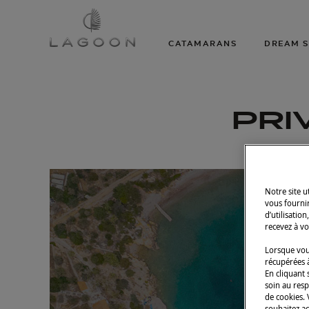
CATAMARANS
DREAM S
PRI
Notre site 
vous fourni
d’utilisatio
recevez à vo
Lorsque vous
récupérées à
En cliquant 
soin au resp
de cookies.
souhaitez a