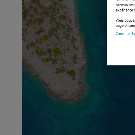
nécessaires 
expérience 
Vous pouvez
page et con
Consulter la