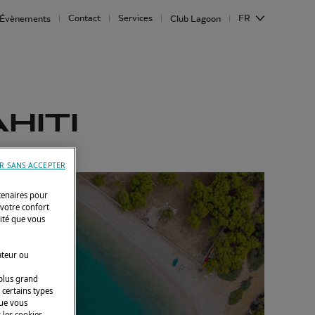
Contact
Services
FR
Évènements
Club Lagoon
HITI
R SANS ACCEPTER
tenaires pour
 votre confort
cité que vous
ateur ou
 plus grand
 certains types
que vous
 les cookies