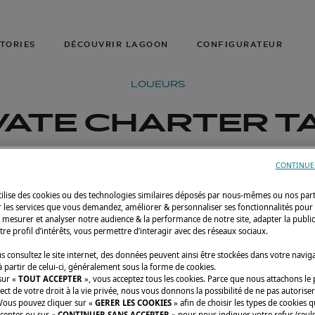
TORIES
DÉCOUVRIR LAGOON
CONFIGURATEUR
LOUEURS
VATE CHARTER TA
CONTINUE
utilise des cookies ou des technologies similaires déposés par nous-mêmes ou nos par
r les services que vous demandez, améliorer & personnaliser ses fonctionnalités pour
n, mesurer et analyser notre audience & la performance de notre site, adapter la publi
tre profil d’intérêts, vous permettre d’interagir avec des réseaux sociaux.
 consultez le site internet, des données peuvent ainsi être stockées dans votre navig
 partir de celui-ci, généralement sous la forme de cookies.
sur «
TOUT ACCEPTER
», vous acceptez tous les cookies. Parce que nous attachons le
ect de votre droit à la vie privée, nous vous donnons la possibilité de ne pas autoriser
 Vous pouvez cliquer sur «
GERER LES COOKIES
» afin de choisir les types de cookies 
ccepter ou sur «
CONTINUER SANS ACCEPTER
» pour nous indiquer votre refus (seuls