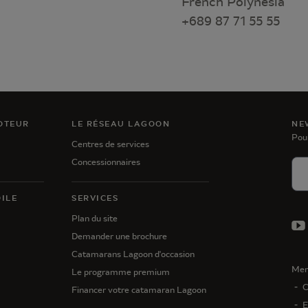
French Polynesia
+689 87 71 55 55
OTEUR
LE RÉSEAU LAGOON
NE
Pou
Centres de services
Concessionnaires
ILE
SERVICES
Plan du site
Demander une brochure
Catamarans Lagoon d'occasion
Men
Le programme premium
C
Financer votre catamaran Lagoon
E