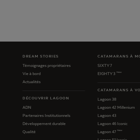
DREAM STORIES
CATAMARANS À M
Témoignages propriétaires
SIXTY 7
New
Vie à bord
EIGHTY 3
Actualités
CATAMARANS À VO
DÉCOUVRIR LAGOON
Lagoon 38
ADN
Lagoon 42 Millenium
Partenaires Institutionnels
Lagoon 43
Développement durable
Lagoon 46 Iconic
New
Qualité
Lagoon 47
Lagoon 51 Iconic