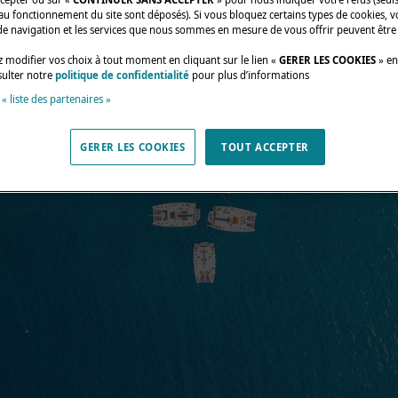
au fonctionnement du site sont déposés). Si vous bloquez certains types de cookies, v
de navigation et les services que nous sommes en mesure de vous offrir peuvent être
 modifier vos choix à tout moment en cliquant sur le lien «
GERER LES COOKIES
» en
sulter notre
politique de confidentialité
pour plus d’informations
 « liste des partenaires »
GERER LES COOKIES
TOUT ACCEPTER