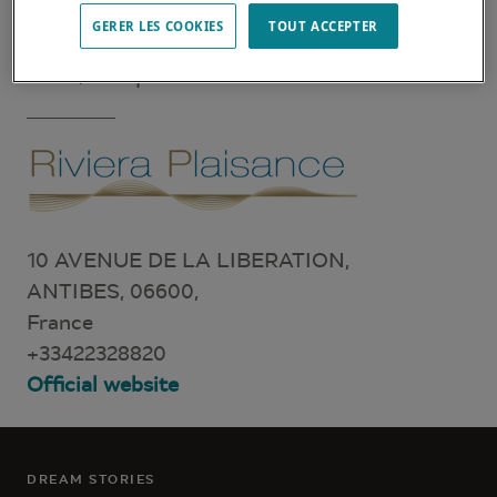
attentes et besoins. Ils sauront vous
GERER LES COOKIES
TOUT ACCEPTER
renseigner sur le catamaran Lagoon de vos
rêves, aux quatre coins du monde
10 AVENUE DE LA LIBERATION,
ANTIBES, 06600,
France
+33422328820
Official website
DREAM STORIES