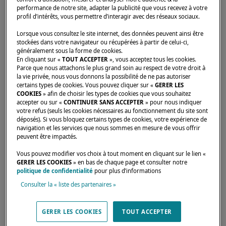
performance de notre site, adapter la publicité que vous recevez à votre
profil d’intérêts, vous permettre d’interagir avec des réseaux sociaux.
Accueil
Concessionnaires
VELEROS Y VELEROS LLC
Lorsque vous consultez le site internet, des données peuvent ainsi être
stockées dans votre navigateur ou récupérées à partir de celui-ci,
généralement sous la forme de cookies.
En cliquant sur «
TOUT ACCEPTER
», vous acceptez tous les cookies.
Parce que nous attachons le plus grand soin au respect de votre droit à
la vie privée, nous vous donnons la possibilité de ne pas autoriser
certains types de cookies. Vous pouvez cliquer sur «
GERER LES
Nos dealers sont là pour répondre à vos
COOKIES
» afin de choisir les types de cookies que vous souhaitez
attentes et besoins. Ils sauront vous
accepter ou sur «
CONTINUER SANS ACCEPTER
» pour nous indiquer
votre refus (seuls les cookies nécessaires au fonctionnement du site sont
renseigner sur le catamaran Lagoon de vos
déposés). Si vous bloquez certains types de cookies, votre expérience de
navigation et les services que nous sommes en mesure de vous offrir
rêves, aux quatre coins du monde.
peuvent être impactés.
Vous pouvez modifier vos choix à tout moment en cliquant sur le lien «
GERER LES COOKIES
» en bas de chaque page et consulter notre
108 WEST 13TH STREET SUITE 105,
politique de confidentialité
pour plus d’informations
WILMINGTON, 19810,
Consulter la « liste des partenaires »
United States
+55 744 483 8432
GERER LES COOKIES
TOUT ACCEPTER
Official website