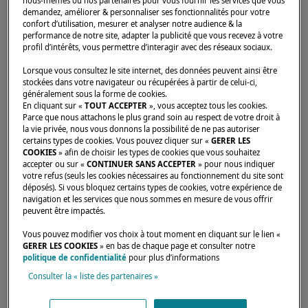
nous-mêmes ou nos partenaires pour vous fournir les services que vous
demandez, améliorer & personnaliser ses fonctionnalités pour votre
confort d’utilisation, mesurer et analyser notre audience & la
performance de notre site, adapter la publicité que vous recevez à votre
Accueil
Concessionnaires
VISUN TUSCANY YACHTING SERVICE
profil d’intérêts, vous permettre d’interagir avec des réseaux sociaux.
Lorsque vous consultez le site internet, des données peuvent ainsi être
stockées dans votre navigateur ou récupérées à partir de celui-ci,
généralement sous la forme de cookies.
En cliquant sur «
TOUT ACCEPTER
», vous acceptez tous les cookies.
Parce que nous attachons le plus grand soin au respect de votre droit à
la vie privée, nous vous donnons la possibilité de ne pas autoriser
certains types de cookies. Vous pouvez cliquer sur «
GERER LES
COOKIES
» afin de choisir les types de cookies que vous souhaitez
accepter ou sur «
CONTINUER SANS ACCEPTER
» pour nous indiquer
votre refus (seuls les cookies nécessaires au fonctionnement du site sont
déposés). Si vous bloquez certains types de cookies, votre expérience de
navigation et les services que nous sommes en mesure de vous offrir
peuvent être impactés.
Vous pouvez modifier vos choix à tout moment en cliquant sur le lien «
GERER LES COOKIES
» en bas de chaque page et consulter notre
politique de confidentialité
pour plus d’informations
Consulter la « liste des partenaires »
Nos dealers sont là pour répondre à vos