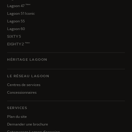
New
Lagoon 47
Lagoon 51 Iconic
Lagoon 55
Lagoon 60
SIXTY 5
New
EIGHTY 2
HÉRITAGE LAGOON
LE RÉSEAU LAGOON
Centres de services
Concessionnaires
SERVICES
Plan du site
Demander une brochure
Catamarans Lagoon d'occasion