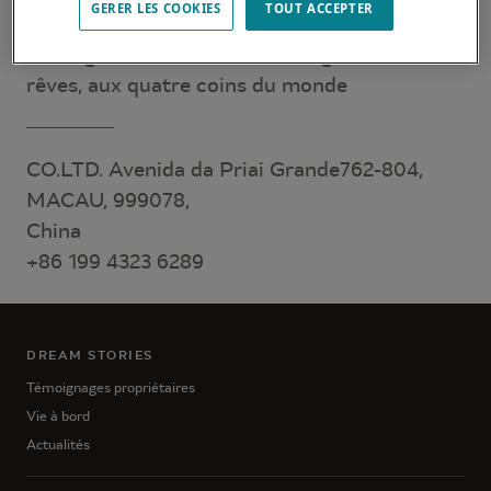
GERER LES COOKIES
TOUT ACCEPTER
attentes et besoins. Ils sauront vous
renseigner sur le catamaran Lagoon de vos
rêves, aux quatre coins du monde
CO.LTD. Avenida da Priai Grande762-804,
MACAU, 999078,
China
+86 199 4323 6289
DREAM STORIES
Témoignages propriétaires
Vie à bord
Actualités