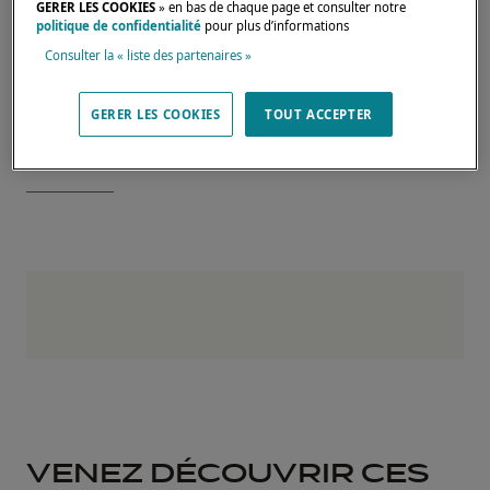
GERER LES COOKIES
» en bas de chaque page et consulter notre
escapades en mer.
politique de confidentialité
pour plus d’informations
👉 Complétez dès maintenant le formulaire
Consulter la « liste des partenaires »
disponible sur cette page afin de
réserver
votre rendez-vous
et profiter d’une visite
GERER LES COOKIES
TOUT ACCEPTER
personnalisée à bord.
VENEZ DÉCOUVRIR CES