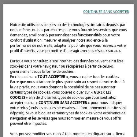
CONTINUER SANS ACCEPTER
Notre site utilise des cookies ou des technologies similaires déposés par
nous-mêmes ou nos partenaires pour vous fournir les services que vous
demandez, améliorer & personnaliser ses fonctionnalités pour votre
confort d’utilisation, mesurer et analyser notre audience & la
performance de notre site, adapter la publicité que vous recevez à votre
profil d’intérêts, vous permettre d’interagir avec des réseaux sociaux.
Lorsque vous consultez le site internet, des données peuvent ainsi être
stockées dans votre navigateur ou récupérées à partir de celui-ci,
généralement sous la forme de cookies.
En cliquant sur «
TOUT ACCEPTER
», vous acceptez tous les cookies.
Parce que nous attachons le plus grand soin au respect de votre droit à
la vie privée, nous vous donnons la possibilité de ne pas autoriser
certains types de cookies. Vous pouvez cliquer sur «
GERER LES
COOKIES
» afin de choisir les types de cookies que vous souhaitez
Lagoon Catamarans vous donne rendez-vous
accepter ou sur «
CONTINUER SANS ACCEPTER
» pour nous indiquer
votre refus (seuls les cookies nécessaires au fonctionnement du site sont
au
Fort Lauderdale International Boat Show
déposés). Si vous bloquez certains types de cookies, votre expérience de
2025
, du
29 octobre au 2 novembre
.
navigation et les services que nous sommes en mesure de vous offrir
peuvent être impactés.
Le
SIXTY 7
sera à l’honneur : un catamaran
Vous pouvez modifier vos choix à tout moment en cliquant sur le lien «
raffiné et puissant, pensé pour sublimer vos