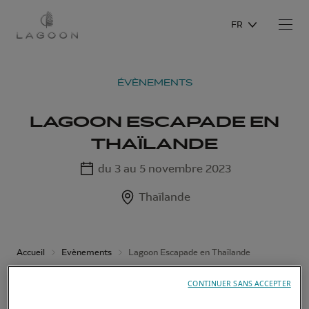
FR
ÉVÈNEMENTS
LAGOON ESCAPADE EN
THAÏLANDE
du 3 au 5 novembre 2023
Thaïlande
Accueil
Evènements
Lagoon Escapade en Thaïlande
CONTINUER SANS ACCEPTER