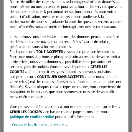
Notre site utilise des cookies ou des technologies similaires déposés par
nous-mêmes ou nos partenaires pour vous fournir les services que vous
demandez, améliorer & personnaliser ses fonctionnalités pour votre
confort d’utilisation, mesurer et analyser notre audience & la
performance de notre site, adapter la publicité que vous recevez à votre
profil d’intérêts, vous permettre d’interagir avec des réseaux sociaux.
Lorsque vous consultez le site internet, des données peuvent ainsi être
stockées dans votre navigateur ou récupérées à partir de celui-ci,
généralement sous la forme de cookies.
En cliquant sur «
TOUT ACCEPTER
», vous acceptez tous les cookies.
Parce que nous attachons le plus grand soin au respect de votre droit à
la vie privée, nous vous donnons la possibilité de ne pas autoriser
certains types de cookies. Vous pouvez cliquer sur «
GERER LES
COOKIES
» afin de choisir les types de cookies que vous souhaitez
accepter ou sur «
CONTINUER SANS ACCEPTER
» pour nous indiquer
votre refus (seuls les cookies nécessaires au fonctionnement du site sont
Du 3 au 5 novembre venez participer à cet
déposés). Si vous bloquez certains types de cookies, votre expérience de
navigation et les services que nous sommes en mesure de vous offrir
escapade de rêve en Thaïlande avec d'autres
peuvent être impactés.
propriétaires de catamarans Lagoon. Une
Vous pouvez modifier vos choix à tout moment en cliquant sur le lien «
expérience exceptionnelle !
GERER LES COOKIES
» en bas de chaque page et consulter notre
politique de confidentialité
pour plus d’informations
Consulter la « liste des partenaires »