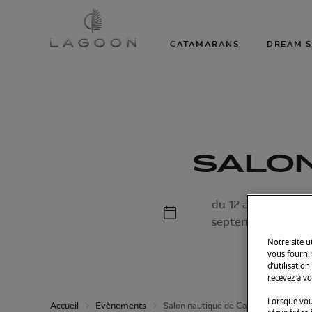
CATAMARANS
DREAM S
SALON
du 12 au 17
septembre
Notre site 
vous fourni
d’utilisatio
recevez à vo
Lorsque vous
Accueil
Evènements
Salon nautique de Cannes