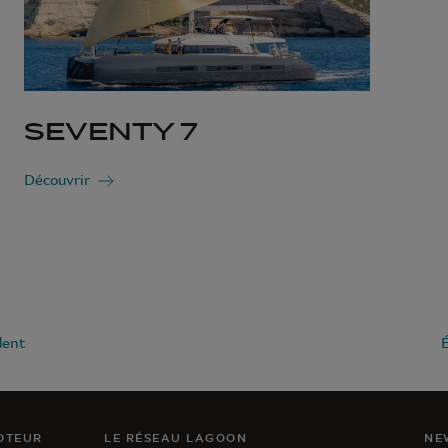
SEVENTY 7
Découvrir
dent
OTEUR
LE RÉSEAU LAGOON
NE