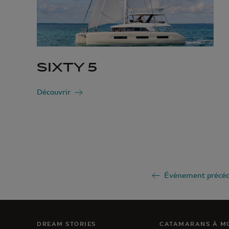
SIXTY 5
Découvrir
Évènement précé
DREAM STORIES
CATAMARANS À M