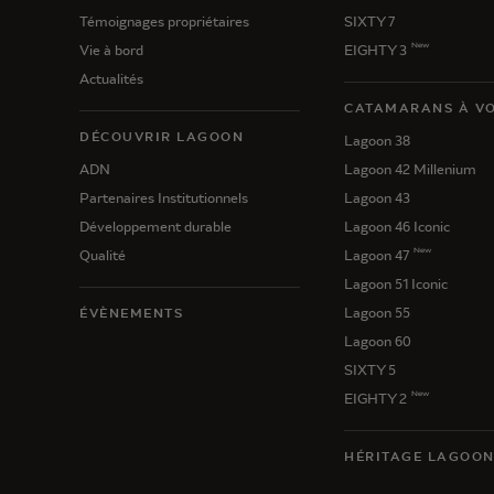
Témoignages propriétaires
SIXTY 7
New
Vie à bord
EIGHTY 3
Actualités
CATAMARANS À VO
DÉCOUVRIR LAGOON
Lagoon 38
ADN
Lagoon 42 Millenium
Partenaires Institutionnels
Lagoon 43
Développement durable
Lagoon 46 Iconic
New
Qualité
Lagoon 47
Lagoon 51 Iconic
Lagoon 55
ÉVÈNEMENTS
Lagoon 60
SIXTY 5
New
EIGHTY 2
HÉRITAGE LAGOO