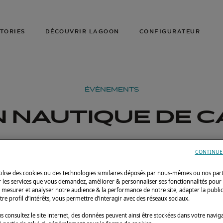
TORIES
DÉCOUVRIR LAGOON
CONFIGURATEUR
ÉVÈNEMENTS
 NAUTIQUE DE 
Cannes,
Lagoon 42 , Lagoon 46 , Lag
CONTINUE
France
7
utilise des cookies ou des technologies similaires déposés par nous-mêmes ou nos par
r les services que vous demandez, améliorer & personnaliser ses fonctionnalités pour
n, mesurer et analyser notre audience & la performance de notre site, adapter la publi
tre profil d’intérêts, vous permettre d’interagir avec des réseaux sociaux.
 consultez le site internet, des données peuvent ainsi être stockées dans votre navig