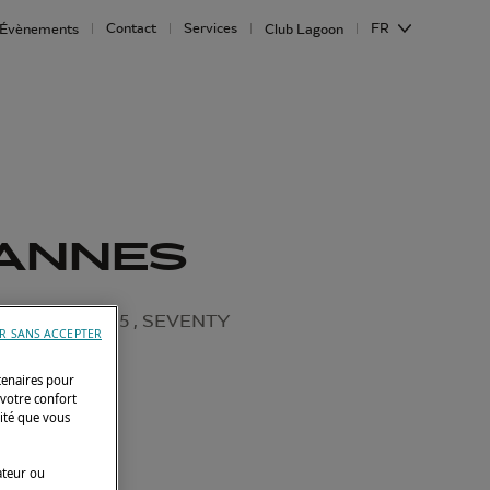
Contact
Services
FR
Évènements
Club Lagoon
CANNES
oon 51 , SIXTY 5 , SEVENTY
R SANS ACCEPTER
tenaires pour
 votre confort
cité que vous
ateur ou