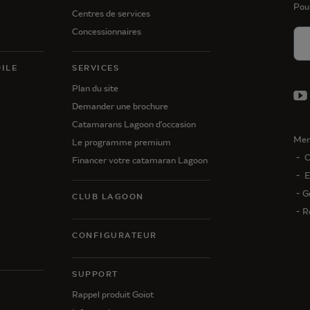
Pou
Centres de services
Concessionnaires
ILE
SERVICES
Plan du site
Demander une brochure
Catamarans Lagoon d'occasion
Men
Le programme premium
C
Financer votre catamaran Lagoon
E
G
CLUB LAGOON
R
CONFIGURATEUR
SUPPORT
N
Rappel produit Goiot