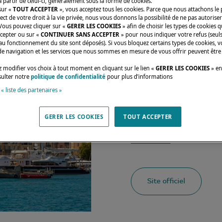
 partir de celui-ci, généralement sous la forme de cookies.
sur «
TOUT ACCEPTER
», vous acceptez tous les cookies. Parce que nous attachons le
ect de votre droit à la vie privée, nous vous donnons la possibilité de ne pas autoriser
 Vous pouvez cliquer sur «
GERER LES COOKIES
» afin de choisir les types de cookies 
ccepter ou sur «
CONTINUER SANS ACCEPTER
» pour nous indiquer votre refus (seuls
au fonctionnement du site sont déposés). Si vous bloquez certains types de cookies, v
de navigation et les services que nous sommes en mesure de vous offrir peuvent être
Nous serons présents
 modifier vos choix à tout moment en cliquant sur le lien «
GERER LES COOKIES
» en
sulter notre
politique de confidentialité
pour plus d’informations
un des salons les pl
 « liste des partenaires »
grande partie de nos
rendez-vous afin d'éc
GERER LES COOKIES
TOUT ACCEPTER
ce cadre magique.
Site officiel