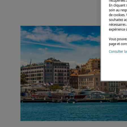
récupérées à
En cliquant 
soin au resp
de cookies.
souhaitez a
nécessaires 
expérience 
Vous pouvez
page et con
Consulter la